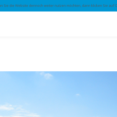
n Sie die Website dennoch weiter nutzen möchten, dann klicken Sie auf O
llkommen
Unternehmen
Referenzen
Kameras
Einbruch- &