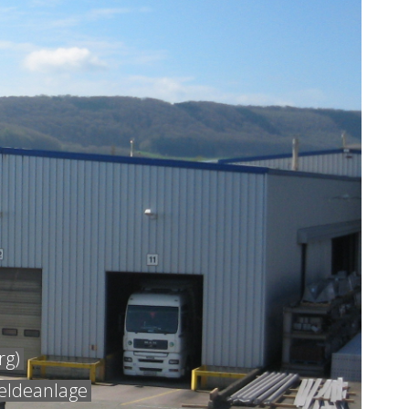
rg)
eldeanlage